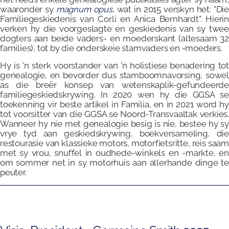
waaronder sy
magnum opus
, wat in 2015 verskyn het: "Die
Familiegeskiedenis van Corli en Anica Bernhardt". Hierin
verken hy die voorgeslagte en geskiedenis van sy twee
dogters aan beide vaders- en moederskant (altesaam 32
families), tot by die onderskeie stamvaders en -moeders.
Hy is 'n sterk voorstander van 'n holistiese benadering tot
genealogie, en bevorder dus stamboomnavorsing, sowel
as die breër konsep van wetenskaplik-gefundeerde
familiegeskiedskrywing. In 2020 wen hy die GGSA se
toekenning vir beste artikel in Familia, en in 2021 word hy
tot voorsitter van die GGSA se Noord-Transvaaltak verkies.
Wanneer hy nie met genealogie besig is nie, bestee hy sy
vrye tyd aan geskiedskrywing, boekversameling, die
restourasie van klassieke motors, motorfietsritte, reis saam
met sy vrou, snuffel in oudhede-winkels en -markte, en
om sommer net in sy motorhuis aan allerhande dinge te
peuter.