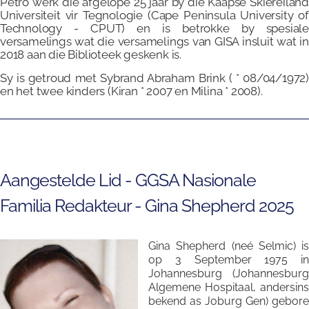
Petro werk die afgelope 25 jaar by die Kaapse Skiereiland
Universiteit vir Tegnologie (Cape Peninsula University of
Technology - CPUT) en is betrokke by spesiale
versamelings wat die versamelings van GISA insluit wat in
2018 aan die Biblioteek geskenk is.
Sy is getroud met Sybrand Abraham Brink ( * 08/04/1972)
en het twee kinders (Kiran * 2007 en Milina * 2008).
Aangestelde Lid - GGSA Nasionale
Familia Redakteur - Gina Shepherd 2025
Gina Shepherd (neé Selmic) is
op 3 September 1975 in
Johannesburg (Johannesburg
Algemene Hospitaal, andersins
bekend as Joburg Gen) gebore