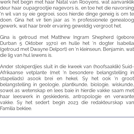
werk het begin met haar Natal van Rooyens, wat aanvanklik
deur haar oupagrootjie nagevors is, en toe het die navorsing
'n wil van sy eie gegroei, soos hierdie dinge geneig is om te
doen. Gina het vir tien jaar as 'n professionele genealoog
gewerk, wat haar breër ervaring geweldig vergroot het.
Gina is getroud met Matthew Ingram Shepherd (gebore
Durban 5 Oktober 1970) en hulle het 'n dogter Isabella
(getroud met Dwayne Delport) en 'n kleinseun, Benjamin, wat
die lig van hul lewens is.
Ander stokperdjies sluit in die kweek van (hoofsaaklik) Suid-
Afrikaanse vetplante (met 'n besondere belangstelling in
stapeliads) asook brei en hekel. Sy het ook 'n groot
belangstelling in geologie, plantkunde, biologie, wiskunde,
sowel as wetenskap en lees baie in hierdie vakke saam met
haar leeswerk in geskiedenis, antropologie en verwante
vakke. Sy het sedert begin 2023 die redakteurskap van
Familia beklee.