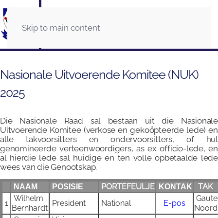
Skip to main content
Nasionale Uitvoerende Komitee (NUK)
2025
Die Nasionale Raad sal bestaan uit die Nasionale
Uitvoerende Komitee (verkose en gekoöpteerde lede) en
alle takvoorsitters en ondervoorsitters, of hul
genomineerde verteenwoordigers, as ex officio-lede, en
al hierdie lede sal huidige en ten volle opbetaalde lede
wees van die Genootskap.
PORTEFEULJE
TAK
NAAM
POSISIE
KONTAK
Wilhelm
Gaute
1
President
National
E-pos
Bernhardt
Noord