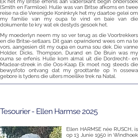
Ek het my Britse erfenis aan vaderskant begin ondersoek
(Smith en Farmiloe). Hulle was van Britse afkoms en twee
reise na die Verenigde Koninkryk het my daartoe gelei om
my familie van my oupa te vind en baie van die
dokumente te kry wat ek destyds gesoek het.
My moederlyn neem my so ver terug as die Voortrekkers
en die Britse-setlaars. Dit gaan opwindend wees om na te
vors, aangesien dit my oupa en ouma sou dek. Die vanne
Holder, Dicks, Thompson, Durand en De Bruin was my
ouma se erfenis. Hulle kom almal uit die Dordrecht- en
Maclear-streek in die Oos-Kaap. Ek moet nog steeds die
bewysfoto ontvang dat my groottante op 'n ossewa
gebore is tydens die uiters moeilike trek na Natal.
Tesourier - Ellen Harmse 2025
Ellen HARMSE née RUSCH, is
op 13 Junie 1950 in Windhoek