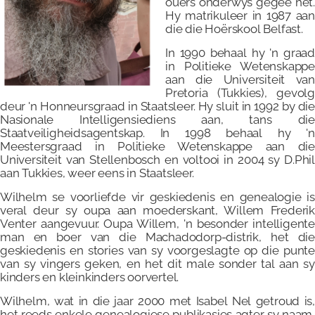
ouers onderwys gegee het.
Hy matrikuleer in 1987 aan
die die Hoërskool Belfast.
In 1990 behaal hy 'n graad
in Politieke Wetenskappe
aan die Universiteit van
Pretoria (Tukkies), gevolg
deur 'n Honneursgraad in Staatsleer. Hy sluit in 1992 by die
Nasionale Intelligensiediens aan, tans die
Staatveiligheidsagentskap. In 1998 behaal hy 'n
Meestersgraad in Politieke Wetenskappe aan die
Universiteit van Stellenbosch en voltooi in 2004 sy D.Phil
aan Tukkies, weer eens in Staatsleer.
Wilhelm se voorliefde vir geskiedenis en genealogie is
veral deur sy oupa aan moederskant, Willem Frederik
Venter aangevuur. Oupa Willem, 'n besonder intelligente
man en boer van die Machadodorp-distrik, het die
geskiedenis en stories van sy voorgeslagte op die punte
van sy vingers geken, en het dit male sonder tal aan sy
kinders en kleinkinders oorvertel.
Wilhelm, wat in die jaar 2000 met Isabel Nel getroud is,
het reeds enkele genealogiese publikasies agter sy naam,