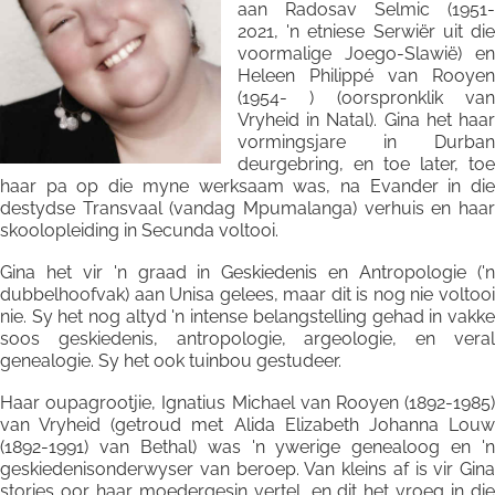
aan Radosav Selmic (1951-
2021, 'n etniese Serwiër uit die
voormalige Joego-Slawië) en
Heleen Philippé van Rooyen
(1954- ) (oorspronklik van
Vryheid in Natal). Gina het haar
vormingsjare in Durban
deurgebring, en toe later, toe
haar pa op die myne werksaam was, na Evander in die
destydse Transvaal (vandag Mpumalanga) verhuis en haar
skoolopleiding in Secunda voltooi.
Gina het vir 'n graad in Geskiedenis en Antropologie ('n
dubbelhoofvak) aan Unisa gelees, maar dit is nog nie voltooi
nie. Sy het nog altyd 'n intense belangstelling gehad in vakke
soos geskiedenis, antropologie, argeologie, en veral
genealogie. Sy het ook tuinbou gestudeer.
Haar oupagrootjie, Ignatius Michael van Rooyen (1892-1985)
van Vryheid (getroud met Alida Elizabeth Johanna Louw
(1892-1991) van Bethal) was 'n ywerige genealoog en 'n
geskiedenisonderwyser van beroep. Van kleins af is vir Gina
stories oor haar moedergesin vertel, en dit het vroeg in die