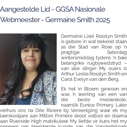
Aangestelde Lid - GGSA Nasionale
Webmeester - Germaine Smith 2025
Germaine Lisel Rosslyn Smith
is gebore in wat bekend staan
as die Stad van Rose op 'n
pragtige Saterdag
wintersmiddag tydens 'n baie
belangrike rugbywedstryd –
van alle dinge! My ouers is
Arthur Leslie Rosslyn Smith e
Carol Evelyn van den Berg.
Ek het in Bloem gewoon en
was ‘n leerling van een van
die beste meisieskole,
naamlik Eunice Primary. Later
verhuis ons na Drie Riviere by Vereeniging waar ek my
laerskooljare aan Milton Primêre skool voltooi en daarna
aan Riverside High matrikuleer. My liefde vir kuns het my
geneem om beeldende kunste aan die Vanderbijlpark