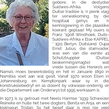
gebore, in die destydse
Suidwes-Afrika. Volgens
Duitse tradisie is 'n pienk vlag
ter verwelkoming by die
hospitaal gehys en 'n
kennisgewing in die plaaslike
koerant geplaas! My ouers is
Franz *1908 Windhoek, Duits-
Suidwes-Afrika x Else KAPPEL
* 1911 Berlyn, Duitsland. Oupa
Ernst Julius, die stamvader,
was een van die eerste 41
Schutztruppler (Duitse
beskermingsmagte) wat
vrede tussen die Herero’s en
Nama’s moes bewerkstellig en het in Januarie 1890 in
Namibia voet aan wal gesit. Vanaf 1970 woon Ellen in
Johannesburg en Kemptonpark waar sy in die
konstruksiebedryf en as dosent by volwasse-onderrig vir
die Departement van Onderwys tot 1995 werksaam is.
In 1973 is sy getroud met Neels Harmse *1939 Schweizer
Reineke en hulle het twee dogters, Benita en Anja, en een
kleinseun Tristan. Sy het besef daar is nog nie veel