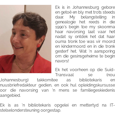
Ek is in Johannesburg gebore
en getoë en bly met trots steeds
daar. My belangstelling in
genealogie het reeds in die
1990's begin toe my skoonma
haar navorsing laat vaar het
nadat sy ontdek het dat haar
ouma tronk toe was vir moord
en kindermoord en in die tronk
gesterf het. Wat 'n aansporing
om die gesinsgeheime te begin
navors!
Ek het voorheen op die Suid-
Transvaal se (nou
Johannesburg) takkomitee as bibliotekaris en
nuusbriefredakteur gedien, en ook hul opleidingskursusse
oor die navorsing van 'n mens se familiegeskiedenis
aangebied.
Ek is as 'n bibliotekaris opgelei en mettertyd na IT-
stelselondersteuning oorgestap.