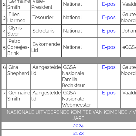
G
ermaine
Visie-
2
National
E-pos
Vaald
Smith
President
Ellen
Gaute
3
Tesourier
National
E-pos
Harmse
Noord
Glynis
4
Sekretaris
National
E-pos
Johan
Steer
Petro
Bykomende
5
Coreejes-
National
E-pos
eGGS
Lid
Brink
6
Gina
Aangestelde
GGSA
E-pos
Gaute
Shepherd
lid
Nasionale
Noord
Familia
Redakteur
7
Germaine
Aangestelde
GGSA
E-po
s
Vaald
Smith
lid
Nasionale
Webmeester
NASIONALE UITVOERENDE KOMITEE VAN KOMENDE / V
JARE
2024
202
3