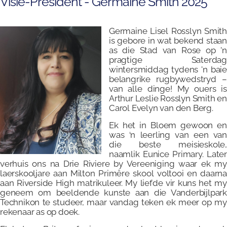
Visie-President - Germaine Smith 2025
Germaine Lisel Rosslyn Smith
is gebore in wat bekend staan
as die Stad van Rose op 'n
pragtige Saterdag
wintersmiddag tydens 'n baie
belangrike rugbywedstryd –
van alle dinge! My ouers is
Arthur Leslie Rosslyn Smith e
Carol Evelyn van den Berg.
Ek het in Bloem gewoon en
was ‘n leerling van een van
die beste meisieskole,
naamlik Eunice Primary. Later
verhuis ons na Drie Riviere by Vereeniging waar ek my
laerskooljare aan Milton Primêre skool voltooi en daarna
aan Riverside High matrikuleer. My liefde vir kuns het my
geneem om beeldende kunste aan die Vanderbijlpark
Technikon te studeer, maar vandag teken ek meer op my
rekenaar as op doek.