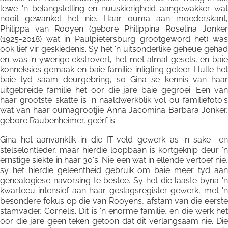
lewe 'n belangstelling en nuuskierigheid aangewakker wat
nooit gewankel het nie. Haar ouma aan moederskant,
Philippa van Rooyen (gebore Philippina Roselina Jonker
(1925-2018) wat in Paulpietersburg grootgeword het) was
ook lief vir geskiedenis. Sy het 'n uitsonderlike geheue gehad
en was 'n ywerige ekstrovert, het met almal gesels, en baie
konneksies gemaak en baie familie-inligting geleer. Hulle het
baie tyd saam deurgebring, so Gina se kennis van haar
uitgebreide familie het oor die jare baie gegroei. Een van
haar grootste skatte is 'n naaldwerkblik vol ou familiefoto's
wat van haar oumagrootjie Anna Jacomina Barbara Jonker,
gebore Raubenheimer, geërf is.
Gina het aanvanklik in die IT-veld gewerk as 'n sake- en
stelselontleder, maar hierdie loopbaan is kortgeknip deur 'n
ernstige siekte in haar 30's. Nie een wat in ellende vertoef nie,
sy het hierdie geleentheid gebruik om baie meer tyd aan
genealogiese navorsing te bestee. Sy het die laaste byna 'n
kwarteeu intensief aan haar geslagsregister gewerk, met 'n
besondere fokus op die van Rooyens, afstam van die eerste
stamvader, Cornelis. Dit is 'n enorme familie, en die werk het
oor die jare geen teken getoon dat dit verlangsaam nie. Die