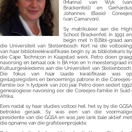
(Marina) van Wyk (van
Brackenfell) en Gerhardus
Johannes (Basie) Coreejes
(van Carnarvon).
Sy matrikuleer aan die High
School Brackenfell in 1991 en
begin met 'n B.Bibl-graad aan
die Universiteit van Stellenbosch. Kort ná die voltooiing
van haar biblioteekkwalifikasie begin sy as bibliotekaris by
die Cape Technicon in Kaapstad werk. Petro doen graag
navorsing en behaal ook 'n BA Hon en 'n meestersgraad in
Kultuurgeskiedenis aan die Universiteit van Stellenbosch.
Die fokus van haar laaste kwalifikasie was op
geslagsregisters en benoemings patrone in die Coreejes-
familie oor 'n tydperk van 200 jaar. Petro doen sedert 1992
genealogiese navorsing oor die Coreejes-familie in Suid-
Afrika.
Eers nadat sy haar studies voltooi het, het sy by die GGSA
betrokke geraak. Sy was een van die voormalige
presidente van die GGSA en was jare lank baie aktief met
die opname van die grafsteenprojekte.