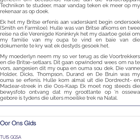
Technikon te studeer, maar vandag teken ek meer op my
rekenaar as op doek.
Ek het my Britse erfenis aan vaderskant begin ondersoek
(Smith en Farmiloe). Hulle was van Britse afkoms en twee
reise na die Verenigde Koninkryk het my daartoe gelei om
my familie van my oupa te vind en baie van die
dokumente te kry wat ek destyds gesoek het.
My moederlyn neem my so ver terug as die Voortrekkers
en die Britse-setlaars. Dit gaan opwindend wees om na te
vors, aangesien dit my oupa en ouma sou dek. Die vanne
Holder, Dicks, Thompson, Durand en De Bruin was my
ouma se erfenis. Hulle kom almal uit die Dordrecht- en
Maclear-streek in die Oos-Kaap. Ek moet nog steeds die
bewysfoto ontvang dat my groottante op 'n ossewa
gebore is tydens die uiters moeilike trek na Natal.
Oor Ons Gids
TUIS GGSA